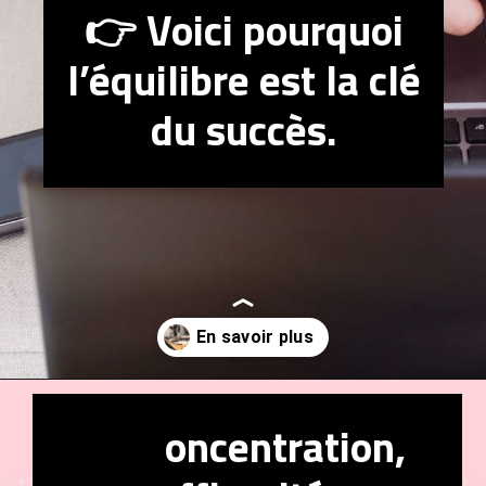
👉 Voici pourquoi
l’équilibre est la clé
du succès.
Ouverture
https://mesrelations.com/creer-equilibre-vie-personnelle-travail/
🔥 C
oncentration,