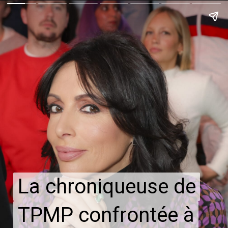
La chroniqueuse de
La chroniqueuse de
TPMP confrontée à
TPMP confrontée à