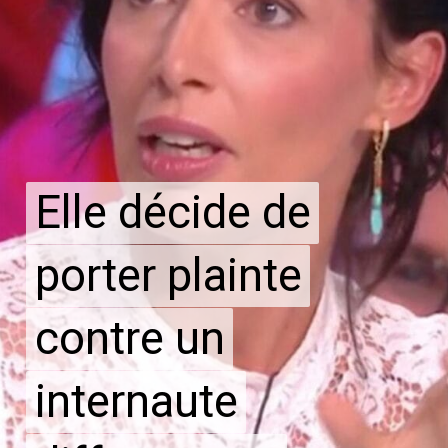
Elle décide de
Elle décide de
porter plainte
porter plainte
contre un
contre un
internaute
internaute