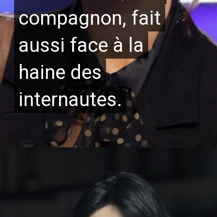
compagnon, fait
compagnon, fait
aussi face à la
aussi face à la
haine des
haine des
internautes.
internautes.