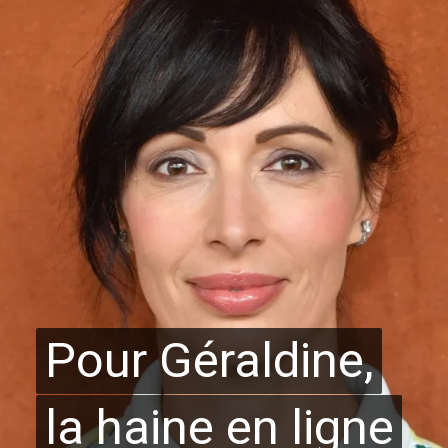
Pour Géraldine,
Pour Géraldine,
la haine en ligne
la haine en ligne