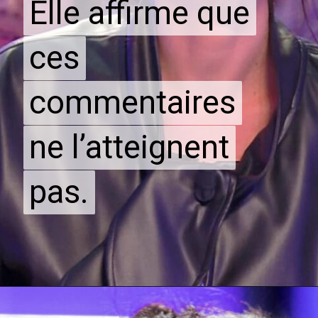
Elle affirme que
Elle affirme que
ces
ces
commentaires
commentaires
ne l’atteignent
ne l’atteignent
pas.
pas.