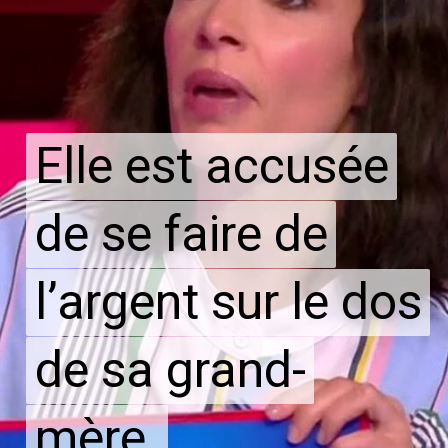
Elle est accusée
Elle est accusée
de se faire de
de se faire de
l’argent sur le dos
l’argent sur le dos
de sa grand-
de sa grand-
mère.
mère.