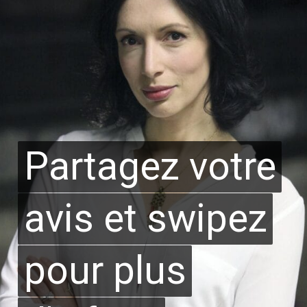
Partagez votre
Partagez votre
avis et swipez
avis et swipez
pour plus
pour plus