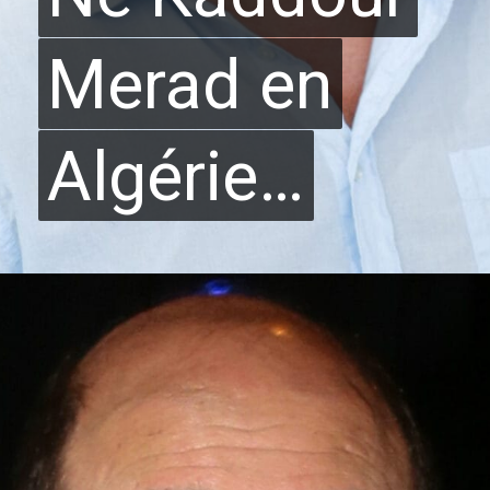
Merad en
Merad en
Algérie…
Algérie…