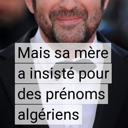
Mais sa mère
Mais sa mère
a insisté pour
a insisté pour
des prénoms
des prénoms
algériens
algériens