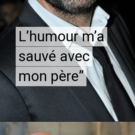
L’humour m’a
L’humour m’a
sauvé avec
sauvé avec
mon père”
mon père”