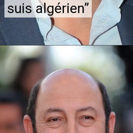
suis algérien”
suis algérien”