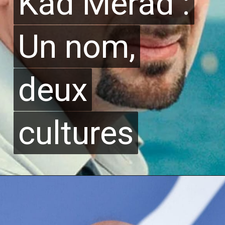
Kad Merad :
Kad Merad :
Un nom,
Un nom,
deux
deux
cultures
cultures