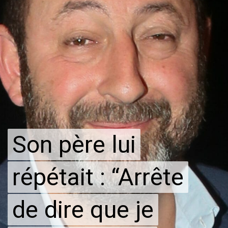
Son père lui
Son père lui
répétait : “Arrête
répétait : “Arrête
de dire que je
de dire que je