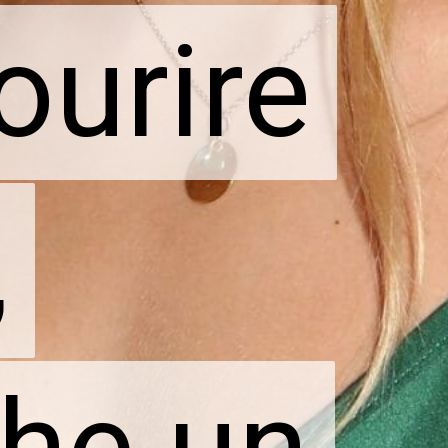
ourire
ourire
,
,