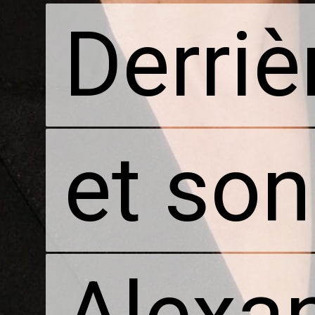
Derriè
Derriè
et son
et son