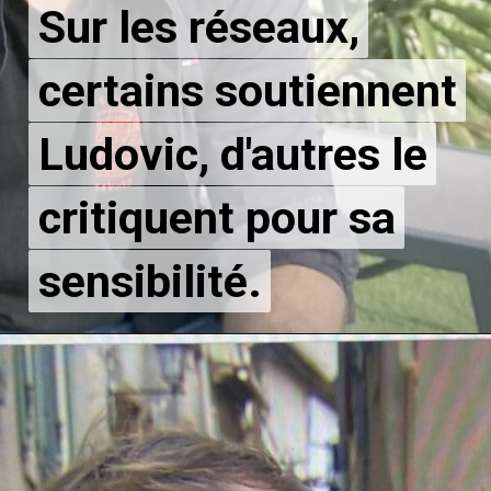
Sur les réseaux,
Sur les réseaux,
certains soutiennent
certains soutiennent
Ludovic, d'autres le
Ludovic, d'autres le
critiquent pour sa
critiquent pour sa
sensibilité.
sensibilité.