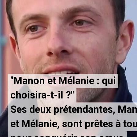
"Manon et Mélanie : qui
"Manon et Mélanie : qui
choisira-t-il ?"
choisira-t-il ?"
Ses deux prétendantes, Ma
Ses deux prétendantes, Ma
et Mélanie, sont prêtes à to
et Mélanie, sont prêtes à to