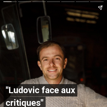
"Ludovic face aux
"Ludovic face aux
critiques"
critiques"