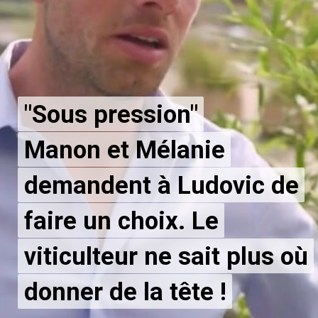
"Sous pression"
"Sous pression"
Manon et Mélanie
Manon et Mélanie
demandent à Ludovic de
demandent à Ludovic de
faire un choix. Le
faire un choix. Le
viticulteur ne sait plus où
viticulteur ne sait plus où
donner de la tête !
donner de la tête !