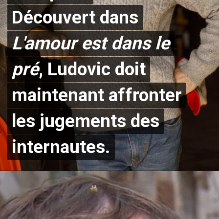
Découvert dans
Découvert dans
L'amour est dans le
L'amour est dans le
pré
pré
, Ludovic doit
, Ludovic doit
maintenant affronter
maintenant affronter
les jugements des
les jugements des
internautes.
internautes.