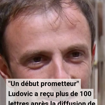
"Un début prometteur"
"Un début prometteur"
Ludovic a reçu plus de 100
Ludovic a reçu plus de 100
lettres après la diffusion de
lettres après la diffusion de