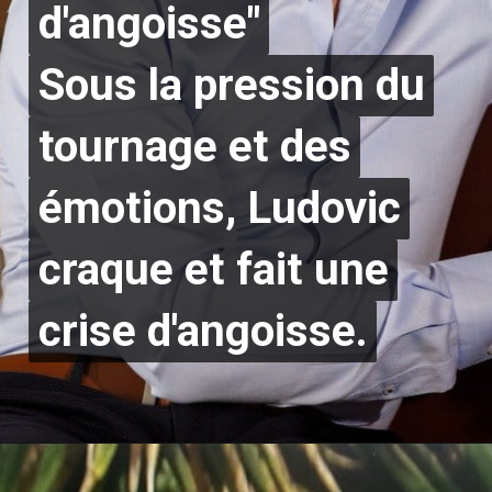
d'angoisse"
d'angoisse"
Sous la pression du
Sous la pression du
tournage et des
tournage et des
émotions, Ludovic
émotions, Ludovic
craque et fait une
craque et fait une
crise d'angoisse.
crise d'angoisse.