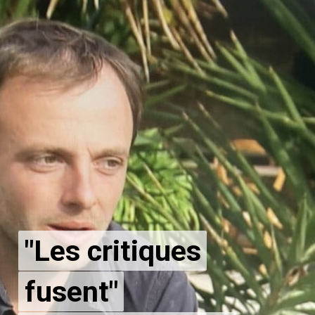
"Les critiques
"Les critiques
fusent"
fusent"