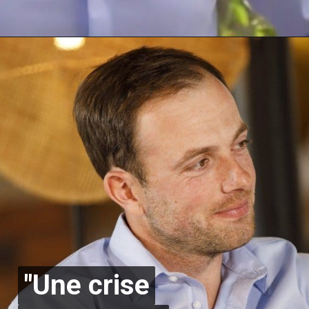
"Une crise
"Une crise