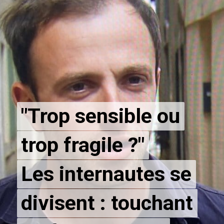
"Trop sensible ou
"Trop sensible ou
trop fragile ?"
trop fragile ?"
Les internautes se
Les internautes se
divisent : touchant
divisent : touchant