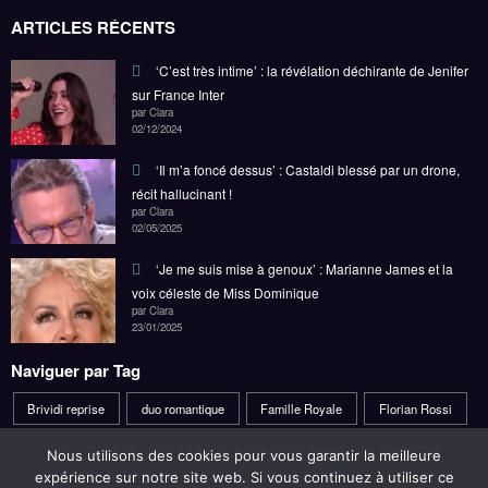
‘C’est très intime’ : la révélation déchirante de Jenifer
sur France Inter
par Clara
02/12/2024
‘Il m’a foncé dessus’ : Castaldi blessé par un drone,
récit hallucinant !
par Clara
02/05/2025
‘Je me suis mise à genoux’ : Marianne James et la
voix céleste de Miss Dominique
par Clara
23/01/2025
Naviguer par Tag
Brividi reprise
duo romantique
Famille Royale
Florian Rossi
Football anglais
Louane
Prince William
Sven-Göran Eriksson
Nous utilisons des cookies pour vous garantir la meilleure
expérience sur notre site web. Si vous continuez à utiliser ce