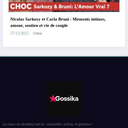
Charles Leclerc et Alexandra Saint M
demande en mariage, chien complic
Clara
26/11/2025
i : Moments intimes,
e
Le cœur du showbiz bat ici : actualités, potins, et glamour !
ARTICLES RÉCENTS