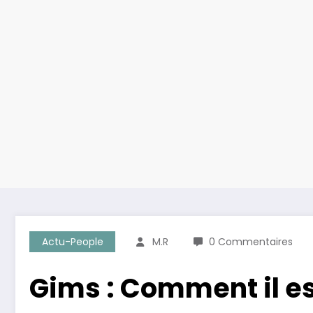
Actu-People
M.R
0 Commentaires
Gims : Comment il e