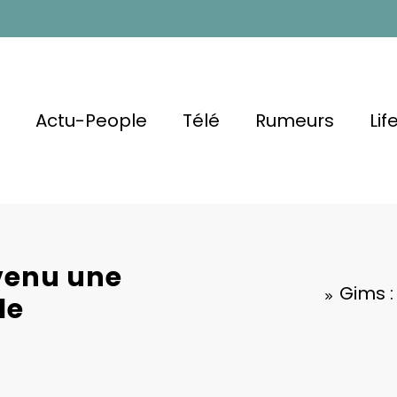
l
Actu-People
Télé
Rumeurs
Lif
venu une
Gims :
le