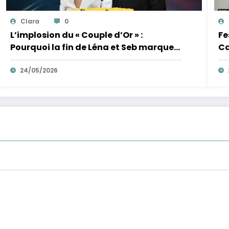
Clara
0
L’implosion du « Couple d’Or » :
Fe
Pourquoi la fin de Léna et Seb marque
Ca
la fin de l’innocence sur YouTube
de
24/05/2026