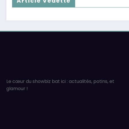
Article Vedette
Le cœur du showbiz bat ici : actualités, potins, et
glamour !