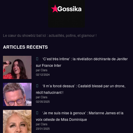
Le cœur du showbiz bat ici : actualités, potins, et glamour !
ARTICLES RÉCENTS
‘C’est très intime’ : la révélation déchirante de Jenifer
sur France Inter
par Clara
02/12/2024
‘Il m’a foncé dessus’ : Castaldi blessé par un drone,
récit hallucinant !
par Clara
02/05/2025
‘Je me suis mise à genoux’ : Marianne James et la
voix céleste de Miss Dominique
par Clara
23/01/2025
Naviguer par Tag
Brividi reprise
duo romantique
Famille Royale
Florian Rossi