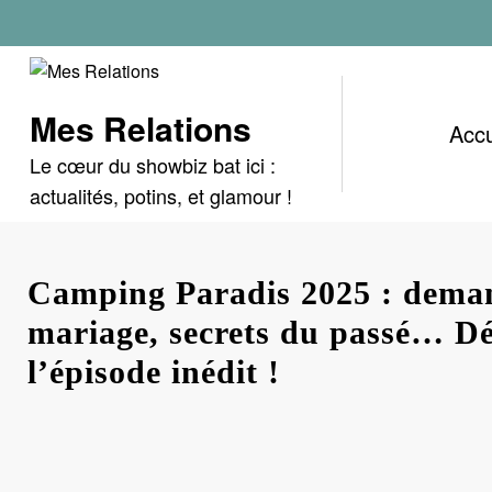
Aller
au
contenu
Mes Relations
Accu
Le cœur du showbiz bat ici :
actualités, potins, et glamour !
Camping Paradis 2025 : dema
mariage, secrets du passé… D
l’épisode inédit !