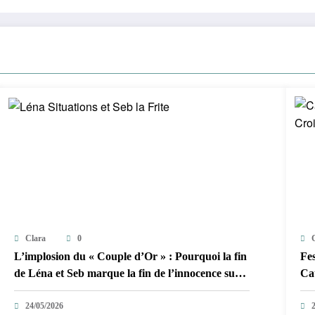
Clara
0
L’implosion du « Couple d’Or » : Pourquoi la fin
Fes
de Léna et Seb marque la fin de l’innocence sur
Cat
YouTube
Cro
24/05/2026