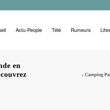
eil
Actu-People
Télé
Rumeurs
Life
nde en
écouvrez
Camping Par