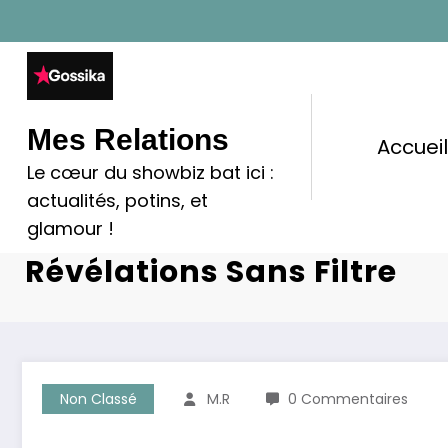
Aller
au
contenu
Mes Relations
Accuei
Le cœur du showbiz bat ici :
Christophe Beaugrand : S
actualités, potins, et
Carrière Et Vie De Rêve, S
glamour !
Révélations Sans Filtre
Non Classé
M.R
0 Commentaires