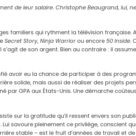
ent de leur salaire. Christophe Beaugrand, lui, 
s familiers qui rythment la télévision française. A
me
Secret Story
,
Ninja Warrior
ou encore
50 Inside
. 
l s’agit de son argent. Bien au contraire : il assum
nfié avoir eu la chance de participer à des progr
ière solide, mais aussi de réaliser des projets per
, né par GPA aux États-Unis. Une démarche coûteu
iste sur la gratitude qu’il ressent envers son publ
. Lui savoure pleinement ce privilège, conscient q
rière stable – est le fruit d’années de travail et de