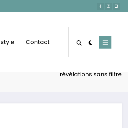
estyle
Contact
Accueil
Non classé
rand : salaire, carrière et vie de rêve, ses
révélations sans filtre