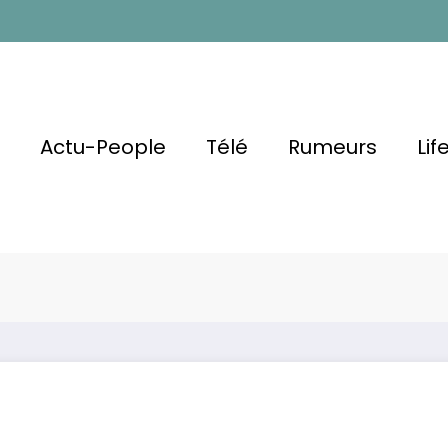
l
Actu-People
Télé
Rumeurs
Lif
alaire,
es
Christophe Beaug