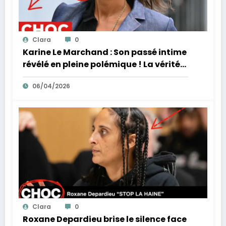
Clara
0
Karine Le Marchand : Son passé intime
révélé en pleine polémique ! La vérité
éclate sur ses accusations de
06/04/2026
racisme.
Clara
0
Roxane Depardieu brise le silence face