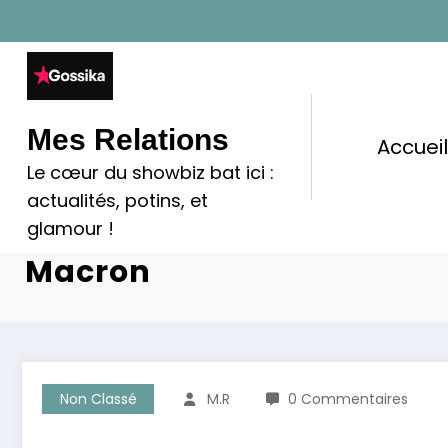
Aller
au
contenu
Mes Relations
Accuei
Le cœur du showbiz bat ici :
Emmanuel Macron Furieux 
actualités, potins, et
Derrière La Rumeur Visant
glamour !
Macron
Non Classé
M.R
0 Commentaires