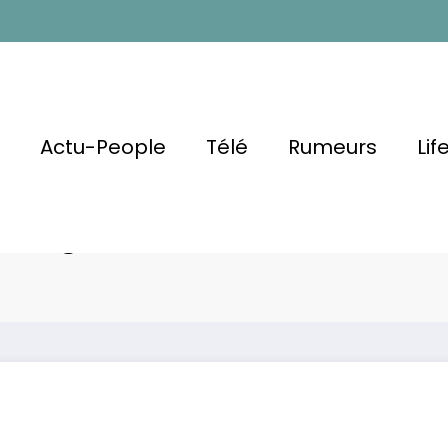
l
Actu-People
Télé
Rumeurs
Lif
: La Vérité
 Brigitte
Emmanuel Mac