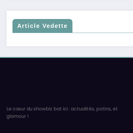
Article Vedette
Le cœur du showbiz bat ici : actualités, potins, et
glamour !