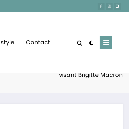
estyle
Contact
Accueil
Non classé
ron furieux : la vérité derrière la rumeur
visant Brigitte Macron