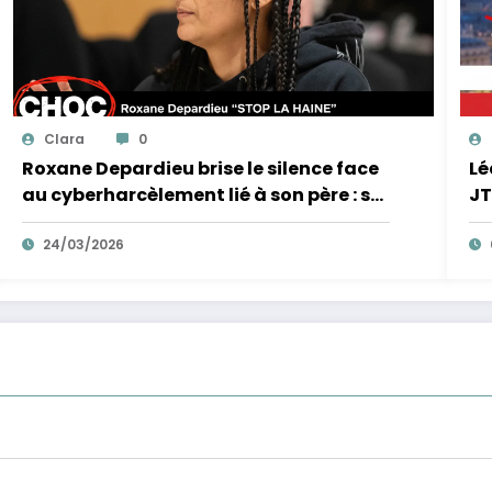
Clara
0
Roxane Depardieu brise le silence face
Lé
au cyberharcèlement lié à son père : sa
JT
réponse inattendue !
!
24/03/2026