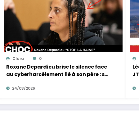
Clara
0
Roxane Depardieu brise le silence face
Lé
au cyberharcèlement lié à son père : sa
JT
réponse inattendue !
!
24/03/2026