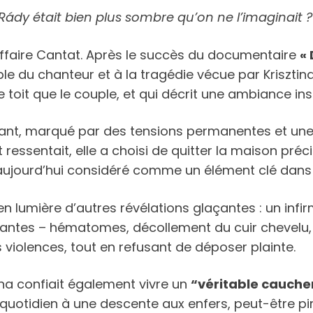
a Rády était bien plus sombre qu’on ne l’imaginait ?
ffaire Cantat. Après le succès du documentaire
« 
e du chanteur et à la tragédie vécue par Krisztina 
e toit que le couple, et qui décrit une ambiance in
ant, marqué par des tensions permanentes et une 
t ressentait, elle a choisi de quitter la maison p
aujourd’hui considéré comme un élément clé dans l
n lumière d’autres révélations glaçantes : un infir
antes – hématomes, décollement du cuir chevelu, de
violences, tout en refusant de déposer plainte.
ina confiait également vivre un
“véritable cauche
 quotidien à une descente aux enfers, peut-être pi