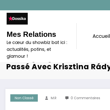
Aller
au
contenu
Mes Relations
Accuei
Le cœur du showbiz bat ici :
Affaire Bertrand Cantat : 
actualités, potins, et
Témoignage Inédit Qui A
glamour !
Passé Avec Krisztina Rád
Non Classé
M.R
0 Commentaires