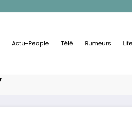
l
Actu-People
Télé
Rumeurs
Lif
Le
ccable Son
Affaire Bertrand
y