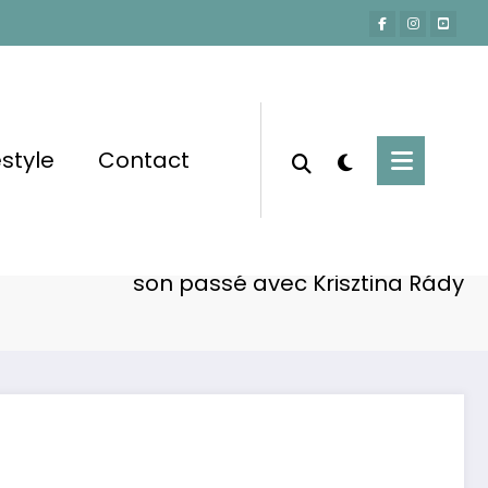
estyle
Contact
Accueil
Non classé
 Cantat : le témoignage inédit qui accable
son passé avec Krisztina Rády