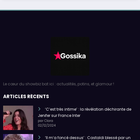
Le cœur du showbiz bat ici : actualités, potins, et glamour !
ARTICLES RÉCENTS
‘C’est très intime’ : la révélation déchirante de
Jenifer sur France Inter
par Clara
02/12/2024
‘Il m’a foncé dessus’ : Castaldi blessé par un