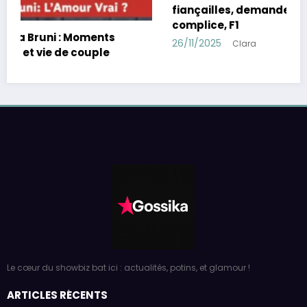
fiançailles, demande en mariage, chien
complice, F1
26/11/2025
Clara
Le cœur du showbiz bat ici : actualités, potins, et glamour !
ARTICLES RÉCENTS