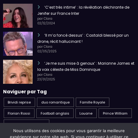
‘C’est très intime’ : la révélation déchirante de
Jenifer sur France Inter
par Clara
02/12/2024
‘Il m’a foncé dessus’ : Castaldi blessé par un
drone, récit hallucinant !
par Clara
02/05/2025
‘Je me suis mise à genoux’ : Marianne James et
la voix céleste de Miss Dominique
par Clara
23/01/2025
Naviguer par Tag
Brividi reprise
duo romantique
Famille Royale
Florian Rossi
Football anglais
Louane
Prince William
Sven-Göran Eriksson
Nous utilisons des cookies pour vous garantir la meilleure
expérience sur notre site web. Si vous continuez à utiliser ce