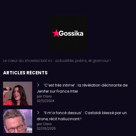
Le cœur du showbiz bat ici : actualités, potins, et glamour !
ARTICLES RÉCENTS
‘C’est très intime’ : la révélation déchirante de
Jenifer sur France Inter
par Clara
02/12/2024
‘Il m’a foncé dessus’ : Castaldi blessé par un
drone, récit hallucinant !
par Clara
02/05/2025
‘Je me suis mise à genoux’ : Marianne James et