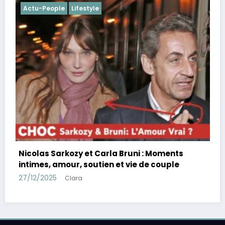
Actu-People
Lifestyle
Charles Leclerc et Alexandr
fiançailles, demande en m
complice, F1
la Bruni : Moments
26/11/2025
Clara
n et vie de couple