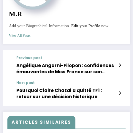
M.R
Add your Biographical Information.
Edit your Profile
now.
View All Posts
Previous post
Angélique Angarni-Filopon : confidences
émouvantes de Miss France sur son
parcours
Next post
Pourquoi Claire Chazal a quitté TF1 :
retour sur une décision historique
ARTICLES SIMILAIRES