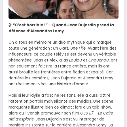
🎬
“C’est horrible !” – Quand Jean Dujardin prend la
défense d’Alexandra Lamy
On a tous en mémoire un duo mythique qui a marqué
toute une génération :
Un Gars, Une Fille
. Avant l’ère des
influenceurs, ce couple télévisé est devenu un véritable
phénomène. Jean et Alex, alias
Loulou
et
Chouchou
, ont
non seulement fait rire la France entière, mais ils ont
aussi brouillé les frontières entre fiction et réalité. Car
derrière les caméras, Jean Dujardin et Alexandra Lamy
ont réellement vécu une histoire d’amour.
Mais si leur idylle a fasciné les fans, elle a aussi attiré
l’attention parfois malveillante des médias. Une scène
marquante illustre bien ce climat : lors d’un talk-show,
alors qu’il venait promouvoir son film
OSS 117 – Le Caire
nid d’espions
, Jean Dujardin s’est vu interroger de
manière insistante sur la carrière d’Alexandra Lamy. La