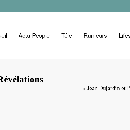
eil
Actu-People
Télé
Rumeurs
Life
 Révélations
Jean Dujardin et l