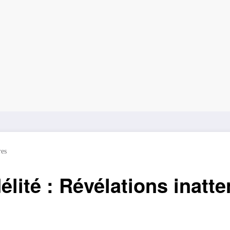
es
délité : Révélations inatt