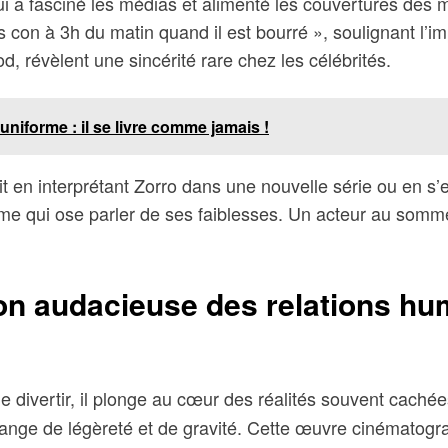
 a fasciné les médias et alimenté les couvertures des ma
s con à 3h du matin quand il est bourré », soulignant l’i
d, révèlent une sincérité rare chez les célébrités.
l'uniforme : il se livre comme jamais !
it en interprétant Zorro dans une nouvelle série ou en s
me qui ose parler de ses faiblesses. Un acteur au somm
tion audacieuse des relations h
 divertir, il plonge au cœur des réalités souvent caché
 mélange de légèreté et de gravité. Cette œuvre cinémato