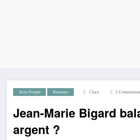
Actu-People
Rumeurs
Clara
2 Commentair
Jean-Marie Bigard bala
argent ?