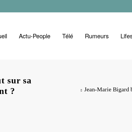
eil
Actu-People
Télé
Rumeurs
Life
t sur sa
nt ?
Jean-Marie Bigard ba