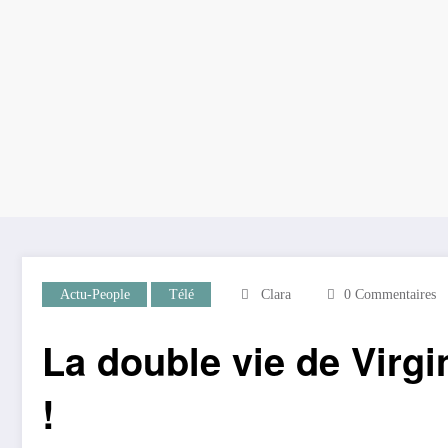
Actu-People
Télé
Clara
0 Commentaires
La double vie de Virgin
!