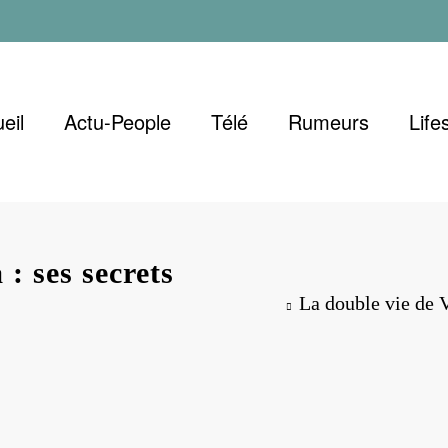
eil
Actu-People
Télé
Rumeurs
Life
 : ses secrets
La double vie de Vi