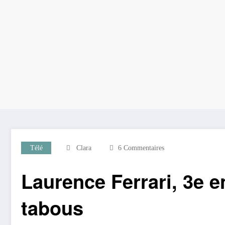
Télé
Clara
6 Commentaires
Laurence Ferrari, 3e e
tabous