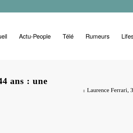
eil
Actu-People
Télé
Rumeurs
Life
44 ans : une
Laurence Ferrari, 3