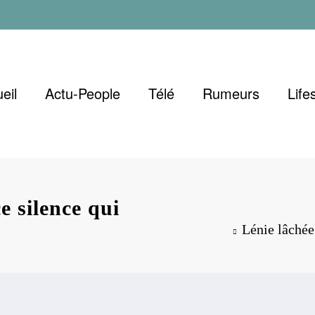
eil
Actu-People
Télé
Rumeurs
Life
e silence qui
Lénie lâchée 