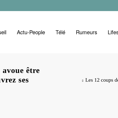
eil
Actu-People
Télé
Rumeurs
Life
 avoue être
uvrez ses
Les 12 coups de