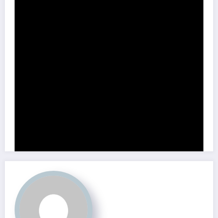
Partage ce contenu:
À Lire aussi
"Bouillie intellectuelle" : le clash
SÉVÈRE entre Pascal Praud et Shannon Seban
!