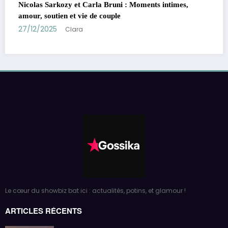
times,
Le cœur du showbiz bat ici : actualités, potins, et glamour !
ARTICLES RÉCENTS
‘C’est très intime’ : la révélation déchirante de
Jenifer sur France Inter
par Clara
02/12/2024