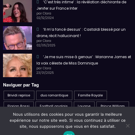
‘Il m’a foncé dessus’ : Castaldi blessé par un
drone, récit hallucinant !
par Clara
02/05/2025
‘Je me suis mise à genoux’ : Marianne James et
la voix céleste de Miss Dominique
par Clara
23/01/2025
Naviguer par Tag
Brividi reprise
duo romantique
Famille Royale
Florian Rossi
Football anglais
Louane
Prince William
Sven-Göran Eriksson
Nous utilisons des cookies pour vous garantir la meilleure
expérience sur notre site web. Si vous continuez à utiliser ce
site, nous supposerons que vous en êtes satisfait.
Politique de confidentialité
C.G.U
A propos
Nous contacter