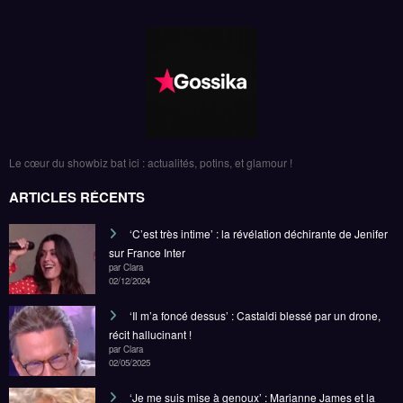
Le cœur du showbiz bat ici : actualités, potins, et glamour !
ARTICLES RÉCENTS
‘C’est très intime’ : la révélation déchirante de Jenifer
sur France Inter
par Clara
02/12/2024
‘Il m’a foncé dessus’ : Castaldi blessé par un drone,
récit hallucinant !
par Clara
02/05/2025
‘Je me suis mise à genoux’ : Marianne James et la