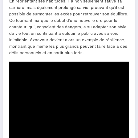
En réorientant ses habitudes, il a non seulement sauvé sa
carrière, mais également prolongé sa vie, prouvant qu’il est
possible de surmonter les excès pour retrouver son équilibre.
Ce tournant marque le début d’une nouvelle ère pour le
chanteur, qui, conscient des dangers, a su adapter son style
de vie tout en continuant à éblouir le public avec sa voix
inimitable. Aznavour devient alors un exemple de résilience,
montrant que même les plus grands peuvent faire face à des
défis personnels et en sortir plus forts.
Partage ce contenu: