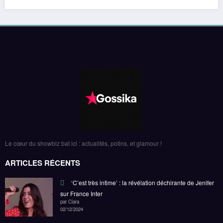
Le cœur du showbiz bat ici : actualités, potins, et glamour !
ARTICLES RÉCENTS
‘C’est très intime’ : la révélation déchirante de Jenifer
sur France Inter
par Clara
02/12/2024
‘Il m’a foncé dessus’ : Castaldi blessé par un drone,