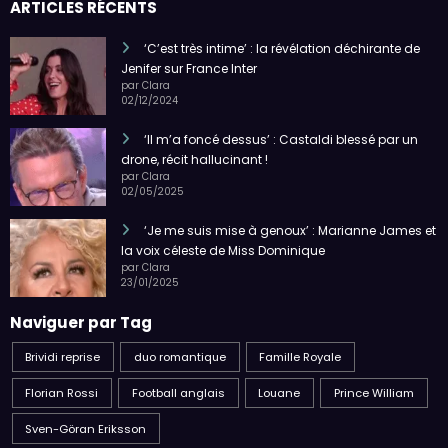
ARTICLES RÉCENTS
‘C’est très intime’ : la révélation déchirante de
Jenifer sur France Inter
par Clara
02/12/2024
‘Il m’a foncé dessus’ : Castaldi blessé par un
drone, récit hallucinant !
par Clara
02/05/2025
‘Je me suis mise à genoux’ : Marianne James et
la voix céleste de Miss Dominique
par Clara
23/01/2025
Naviguer par Tag
Brividi reprise
duo romantique
Famille Royale
Florian Rossi
Football anglais
Louane
Prince William
Sven-Göran Eriksson