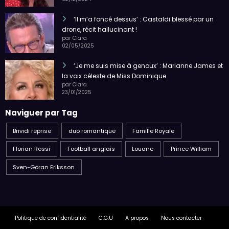
‘Il m’a foncé dessus’ : Castaldi blessé par un
drone, récit hallucinant !
par Clara
02/05/2025
‘Je me suis mise à genoux’ : Marianne James et
la voix céleste de Miss Dominique
par Clara
23/01/2025
Naviguer par Tag
Brividi reprise
duo romantique
Famille Royale
Florian Rossi
Football anglais
Louane
Prince William
Sven-Göran Eriksson
Politique de confidentialité
C.G.U
A propos
Nous contacter