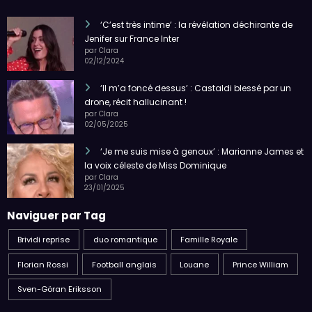
‘C’est très intime’ : la révélation déchirante de
Jenifer sur France Inter
par Clara
02/12/2024
‘Il m’a foncé dessus’ : Castaldi blessé par un
drone, récit hallucinant !
par Clara
02/05/2025
‘Je me suis mise à genoux’ : Marianne James et
la voix céleste de Miss Dominique
par Clara
23/01/2025
Naviguer par Tag
Brividi reprise
duo romantique
Famille Royale
Florian Rossi
Football anglais
Louane
Prince William
Sven-Göran Eriksson