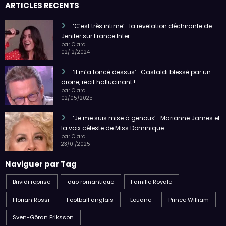
ARTICLES RÉCENTS
‘C’est très intime’ : la révélation déchirante de
Jenifer sur France Inter
par Clara
02/12/2024
‘Il m’a foncé dessus’ : Castaldi blessé par un
drone, récit hallucinant !
par Clara
02/05/2025
‘Je me suis mise à genoux’ : Marianne James et
la voix céleste de Miss Dominique
par Clara
23/01/2025
Naviguer par Tag
Brividi reprise
duo romantique
Famille Royale
Florian Rossi
Football anglais
Louane
Prince William
Sven-Göran Eriksson