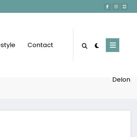
estyle
Contact
Accueil
Actu-People
 : Un Hommage Poignant à Son Père Alain
Delon