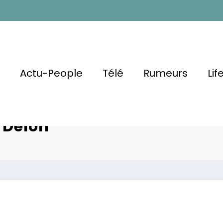
l
Actu-People
Télé
Rumeurs
Lif
ommage
Anouchka Delon
 Delon