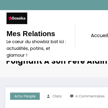
Aller
au
contenu
Mes Relations
Accuei
Le cœur du showbiz bat ici :
actualités, potins, et
Anouchka Delon : Un H
glamour !
Poignant À Son Père Alain
Actu-People
Clara
4 Commentaires