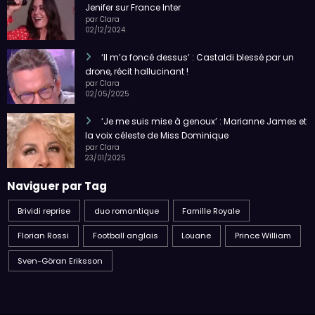
Jenifer sur France Inter
par Clara
02/12/2024
‘Il m’a foncé dessus’ : Castaldi blessé par un
drone, récit hallucinant !
par Clara
02/05/2025
‘Je me suis mise à genoux’ : Marianne James et
la voix céleste de Miss Dominique
par Clara
23/01/2025
Naviguer par Tag
Brividi reprise
duo romantique
Famille Royale
Florian Rossi
Football anglais
Louane
Prince William
Sven-Göran Eriksson