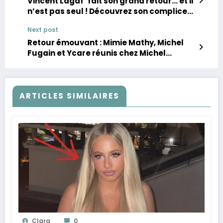
Vincent Lagaf’ fait son grand retour… et il
n’est pas seul ! Découvrez son complice
inattendu !
Next post
Retour émouvant : Mimie Mathy, Michel
Fugain et Ycare réunis chez Michel
Drucker !
ARTICLES SIMILAIRES
Clara
0