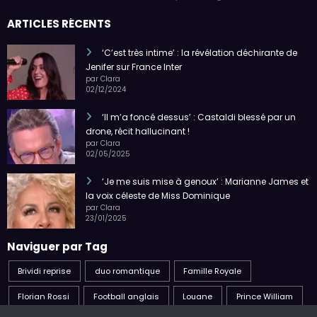
ARTICLES RÉCENTS
‘C’est très intime’ : la révélation déchirante de
Jenifer sur France Inter
par Clara
02/12/2024
‘Il m’a foncé dessus’ : Castaldi blessé par un
drone, récit hallucinant !
par Clara
02/05/2025
‘Je me suis mise à genoux’ : Marianne James et
la voix céleste de Miss Dominique
par Clara
23/01/2025
Naviguer par Tag
Brividi reprise
duo romantique
Famille Royale
Florian Rossi
Football anglais
Louane
Prince William
Sven-Göran Eriksson