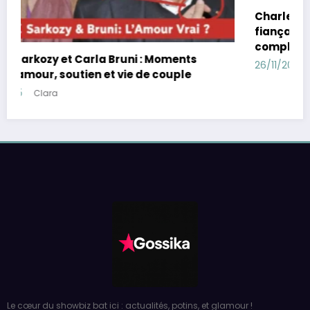
Charles Leclerc et Alexandra Saint Mleux :
fiançailles, demande en mariage, chien
complice, F1
26/11/2025
Clara
Le cœur du showbiz bat ici : actualités, potins, et glamour !