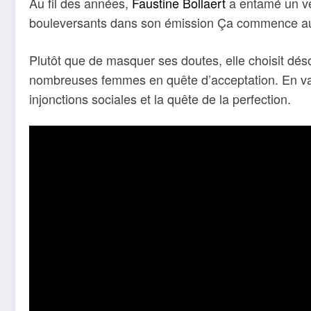
Au fil des années,
Faustine Bollaert
a entamé un vé
bouleversants dans son émission Ça commence aujou
Plutôt que de masquer ses doutes, elle choisit dé
nombreuses femmes en quête d’acceptation. En valor
injonctions sociales et la quête de la perfection.