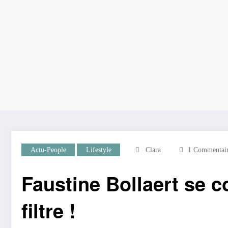
Actu-People
Lifestyle
Clara
1 Commentair
Faustine Bollaert se c
filtre !