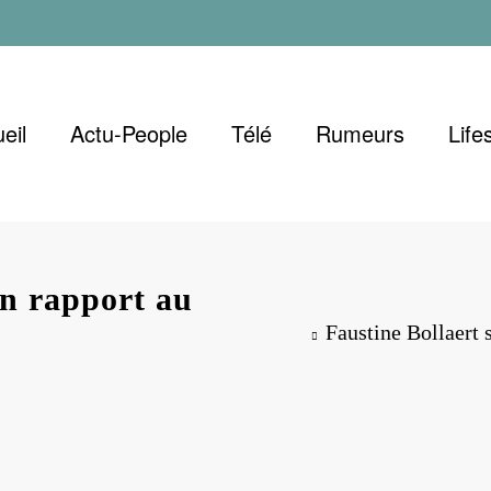
eil
Actu-People
Télé
Rumeurs
Life
on rapport au
Faustine Bollaert s