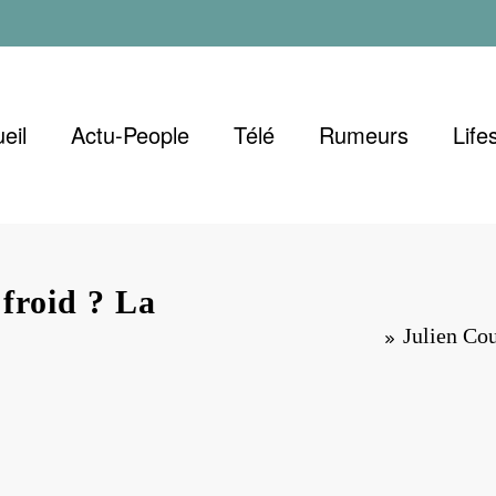
eil
Actu-People
Télé
Rumeurs
Life
froid ? La
Julien Cou