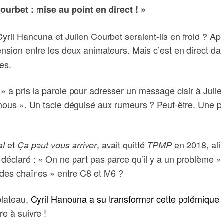
urbet : mise au point en direct ! »
 Cyril Hanouna et Julien Courbet seraient-ils en froid ? 
tension entre les deux animateurs. Mais c’est en direct d
tes.
a pris la parole pour adresser un message clair à Julien 
e nous ». Un tacle déguisé aux rumeurs ? Peut-être. Une
et
, avait quitté
en 2018, ali
al
Ça peut vous arriver
TPMP
e déclaré : « On ne part pas parce qu’il y a un problème 
e des chaînes » entre C8 et M6 ?
plateau,
Cyril Hanouna a su transformer cette polémique
re à suivre !