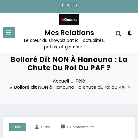
Aller
au
contenu
Mes Relations
Le cœur du showbiz bat ici : actualités,
potins, et glamour !
Bolloré Dit NON À Hanouna : La
Chute Du Roi Du PAF ?
Accueil
Télé
Bolloré dit NON à Hanouna : la chute du roi du PAF ?
Télé
Clara
0 Commentaires