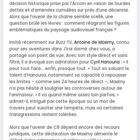
décision historique prise par l’Arcom en raison de lourdes
dettes et d’amendes cumulées sur près d’une décennie.
Alors que l’avenir de la chaîne semble scellé, une
question brûle les lèvres : comment réagiront les figures
emblématiques du paysage audiovisuel français ?
Invité récemment sur Buzz TV,
Antoine de Maximy
, connu
pour ses aventures dans J’irai dormir chez vous, a
partagé son point de vue. Avec son style direct et sans
filtre, il a évoqué son admiration pour
Cyril Hanouna
: « Il
peut tout faire… enfin, presque tout. » Tout en saluant le
talent d’Hanouna, notamment sa capacité à repousser
les limites – comme ses 24 heures de direct –, Maximy
n’a pas hésité à souligner les controverses autour de
l’animateur. « Il va quand même assez loin parfois, »
admet-il, intrigué par cette époque où un mot de
travers peut susciter une tempête, mais où certaines
transgressions restent tolérées.
Alors que l’avenir de C8 dépend encore des recours
juridiques, cette déclaration de Maximy alimente le