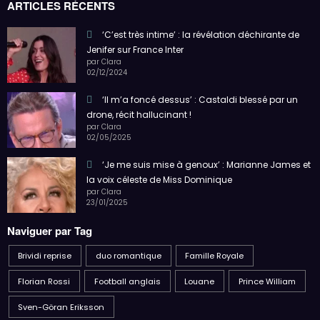
ARTICLES RÉCENTS
‘C’est très intime’ : la révélation déchirante de
Jenifer sur France Inter
par Clara
02/12/2024
‘Il m’a foncé dessus’ : Castaldi blessé par un
drone, récit hallucinant !
par Clara
02/05/2025
‘Je me suis mise à genoux’ : Marianne James et
la voix céleste de Miss Dominique
par Clara
23/01/2025
Naviguer par Tag
Brividi reprise
duo romantique
Famille Royale
Florian Rossi
Football anglais
Louane
Prince William
Sven-Göran Eriksson