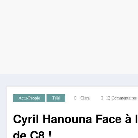
Actu-People
Télé
Clara
12 Commentaires
Cyril Hanouna Face à 
de C8 !