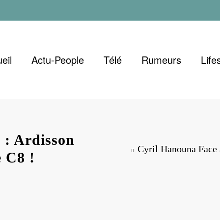
eil
Actu-People
Télé
Rumeurs
Life
 : Ardisson
Cyril Hanouna Face 
 C8 !