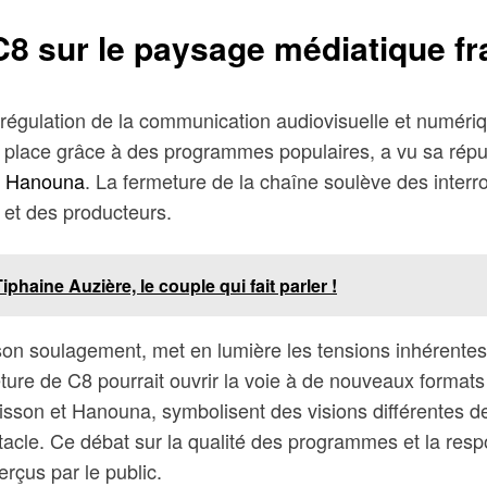
C8 sur le paysage médiatique fr
e régulation de la communication audiovisuelle et numér
ne place grâce à des programmes populaires, a vu sa rép
il Hanouna
. La fermeture de la chaîne soulève des interr
 et des producteurs.
phaine Auzière, le couple qui fait parler !
son soulagement, met en lumière les tensions inhérente
eture de C8 pourrait ouvrir la voie à de nouveaux formats 
son et Hanouna, symbolisent des visions différentes de la 
tacle. Ce débat sur la qualité des programmes et la respo
erçus par le public.