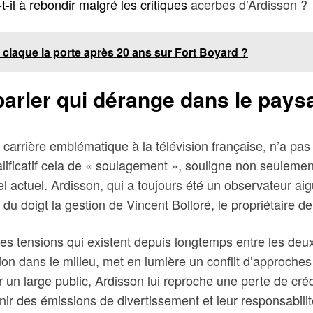
-il à rebondir malgré les critiques
acerbes d’Ardisson ?
e claque la porte après 20 ans sur Fort Boyard ?
parler qui dérange dans le pays
a carrière emblématique à la télévision française, n’a p
ficatif cela de « soulagement », souligne non seulement
l actuel. Ardisson, qui a toujours été un observateur ai
 doigt la gestion de Vincent Bolloré, le propriétaire de
es tensions qui existent depuis longtemps entre les deux
n dans le milieu, met en lumière un conflit d’approches
er un large public, Ardisson lui reproche une perte de cré
ir des émissions de divertissement et leur responsabilit