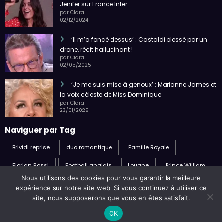
02/12/2024
‘Il m’a foncé dessus’ : Castaldi blessé par un
drone, récit hallucinant !
par Clara
02/05/2025
‘Je me suis mise à genoux’ : Marianne James et
la voix céleste de Miss Dominique
par Clara
23/01/2025
Naviguer par Tag
Brividi reprise
duo romantique
Famille Royale
Florian Rossi
Football anglais
Louane
Prince William
Sven-Göran Eriksson
Nous utilisons des cookies pour vous garantir la meilleure
expérience sur notre site web. Si vous continuez à utiliser ce
site, nous supposerons que vous en êtes satisfait.
Politique de confidentialité
C.G.U
A propos
OK
Nous contacter