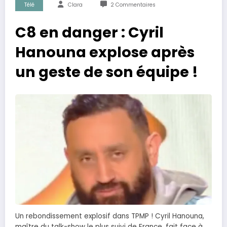
Télé
Clara
2 Commentaires
C8 en danger : Cyril
Hanouna explose après
un geste de son équipe !
Un rebondissement explosif dans TPMP ! Cyril Hanouna,
maître du talk-show le plus suivi de France, fait face à