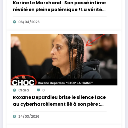
Karine Le Marchand : Son passé intime
révélé en pleine polémique ! La vérité
éclate sur ses accusations de
06/04/2026
racisme.
Clara
0
Roxane Depardieu brise le silence face
au cyberharcèlement lié à son père :
sa réponse inattendue !
24/03/2026