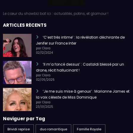
Le cœur du showbiz bat ici : actualités, potins, et glamour !
ARTICLES RÉCENTS
‘C’est très intime’ : la révélation déchirante de
Jenifer sur France Inter
par Clara
02/12/2024
‘Il m’a foncé dessus’ : Castaldi blessé par un
drone, récit hallucinant !
par Clara
02/05/2025
‘Je me suis mise à genoux’ : Marianne James et
la voix céleste de Miss Dominique
par Clara
23/01/2025
Naviguer par Tag
Brividi reprise
duo romantique
Famille Royale