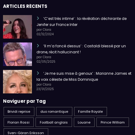
ARTICLES RÉCENTS
‘C’est très intime’ : la révélation déchirante de
Jenifer sur France Inter
par Clara
02/12/2024
‘Il m’a foncé dessus’ : Castaldi blessé par un
drone, récit hallucinant !
par Clara
02/05/2025
‘Je me suis mise à genoux’ : Marianne James et
la voix céleste de Miss Dominique
par Clara
23/01/2025
Naviguer par Tag
Brividi reprise
duo romantique
Famille Royale
Florian Rossi
Football anglais
Louane
Prince William
Sven-Göran Eriksson