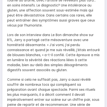
tourné au drame, avec l’artiste se réveillant plus tard…
en soins intensifs. Le diagnostic? Une intolérance au
gluten, une affection souvent sous-estimée mais qui
peut être dévastatrice. Dans certains cas rares, elle
peut entraîner des symptômes aussi graves que ceux
vécus par l’humoriste.
Lors de son interview dans Le Bon dimanche show sur
RTL, Jarry a partagé cette mésaventure avec une
honnêteté désarmante. « J’ai vomi, j’ai perdu
connaissance et quand je me suis réveillé, j’étais entouré
de blouses blanches, » a-t-il confié. Cette épreuve a mis
en lumière la sévérité des réactions liées à cette
maladie, bien au-delà des simples désagréments
digestifs souvent associés au gluten.
Comme si cela ne suffisait pas, Jarry a aussi révélé
souffrir de nombreux tocs qui compliquent sa
préparation avant chaque spectacle. Parmi ses rituels
les plus marquants, il a décrit comment il devait
impérativement entrer sur scène sur un chiffre pair, sous
peine de repartir et de recommencer. Une série de