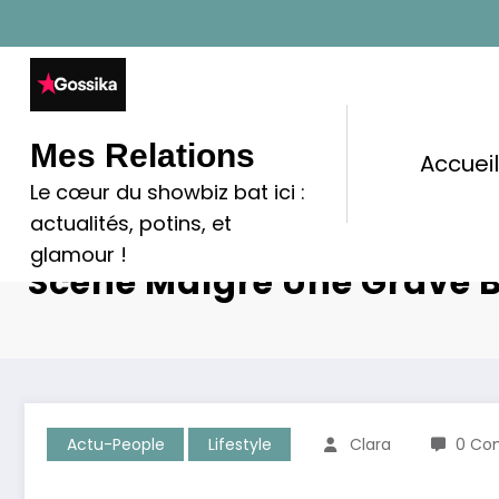
Aller
au
contenu
Mes Relations
Accuei
Le cœur du showbiz bat ici :
actualités, potins, et
Courageuse : Amel Bent 
glamour !
Scène Malgré Une Grave B
Actu-People
Lifestyle
Clara
0 Co