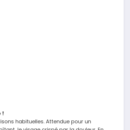
 !
isons habituelles. Attendue pour un
ant, le visage crispé par la douleur. En