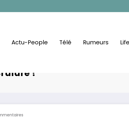
l
Actu-People
Télé
Rumeurs
Lif
Monte Sur
Courageuse
rûlure !
mmentaires