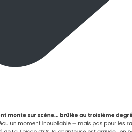
nt monte sur scène… brûlée au troisième degré
 vécu un moment inoubliable — mais pas pour les ra
 La Toison d’Or, la chanteuse est arrivée… en boît