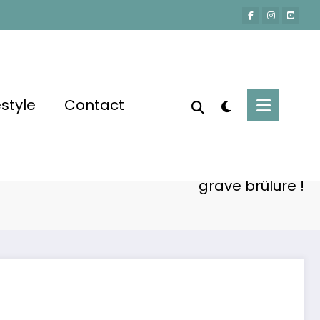
estyle
Contact
Accueil
Lifestyle
 : Amel Bent monte sur scène malgré une
grave brûlure !