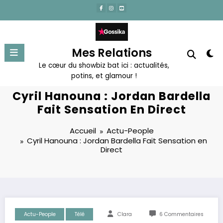
Aller
au
contenu
Mes Relations
Le cœur du showbiz bat ici : actualités,
potins, et glamour !
Cyril Hanouna : Jordan Bardella
Fait Sensation En Direct
Accueil
Actu-People
Cyril Hanouna : Jordan Bardella Fait Sensation en
Direct
Actu-People
Télé
Clara
6 Commentaires