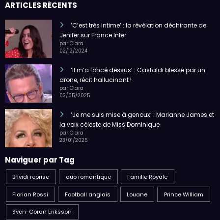
ARTICLES RÉCENTS
‘C’est très intime’ : la révélation déchirante de
Jenifer sur France Inter
par Clara
02/12/2024
‘Il m’a foncé dessus’ : Castaldi blessé par un
drone, récit hallucinant !
par Clara
02/05/2025
‘Je me suis mise à genoux’ : Marianne James et
la voix céleste de Miss Dominique
par Clara
23/01/2025
Naviguer par Tag
Brividi reprise
duo romantique
Famille Royale
Florian Rossi
Football anglais
Louane
Prince William
Sven-Göran Eriksson