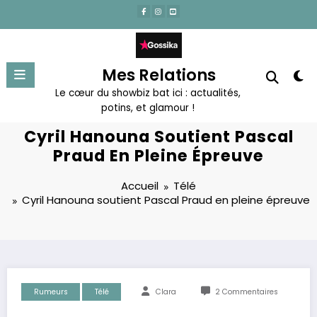
Aller
au
contenu
Mes Relations
Le cœur du showbiz bat ici : actualités,
potins, et glamour !
Cyril Hanouna Soutient Pascal
Praud En Pleine Épreuve
Accueil
Télé
Cyril Hanouna soutient Pascal Praud en pleine épreuve
Rumeurs
Télé
Clara
2 Commentaires