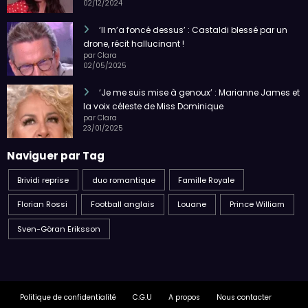
02/12/2024
‘Il m’a foncé dessus’ : Castaldi blessé par un
drone, récit hallucinant !
par Clara
02/05/2025
‘Je me suis mise à genoux’ : Marianne James et
la voix céleste de Miss Dominique
par Clara
23/01/2025
Naviguer par Tag
Brividi reprise
duo romantique
Famille Royale
Florian Rossi
Football anglais
Louane
Prince William
Sven-Göran Eriksson
Politique de confidentialité
C.G.U
A propos
Nous contacter