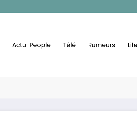
l
Actu-People
Télé
Rumeurs
Lif
bien Il A
ire De Sa
Cyri