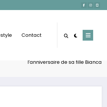
estyle
Contact
Accueil
Actu-People
l Hanouna : voici combien il a dépensé pour
l’anniversaire de sa fille Bianca