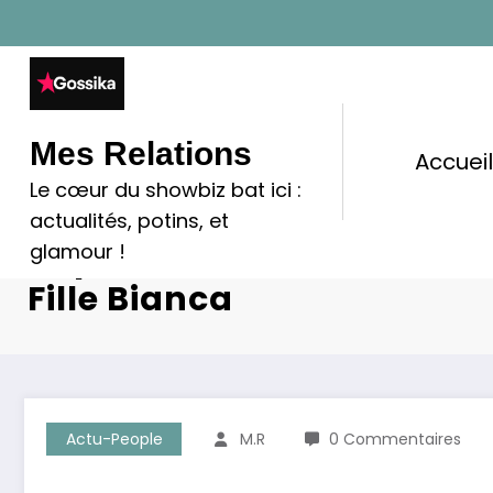
Aller
au
contenu
Mes Relations
Accuei
Le cœur du showbiz bat ici :
Cyril Hanouna : Voici Com
actualités, potins, et
Dépensé Pour L’anniversa
glamour !
Fille Bianca
Actu-People
M.R
0 Commentaires