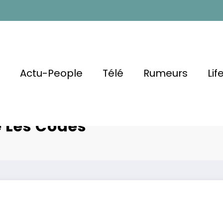
l
Actu-People
Télé
Rumeurs
Lif
igne : Sa
Ebony fac
 Les Codes