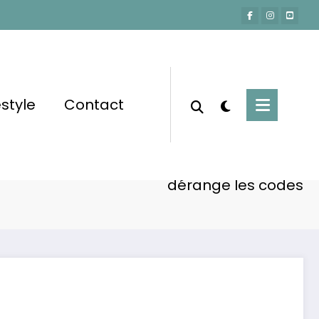
estyle
Contact
Accueil
Actu-People
e à la haine en ligne : sa performance qui
dérange les codes