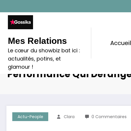
Aller
au
contenu
Mes Relations
Accuei
Le cœur du showbiz bat ici :
actualités, potins, et
Ebony Face À La Haine En L
glamour !
Performance Qui Dérange
Actu-People
Clara
0 Commentaires