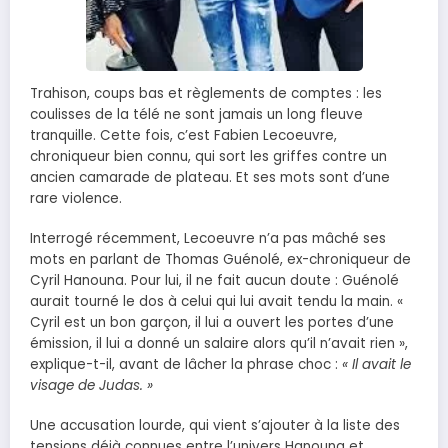
Trahison, coups bas et règlements de comptes : les
coulisses de la télé ne sont jamais un long fleuve
tranquille. Cette fois, c’est Fabien Lecoeuvre,
chroniqueur bien connu, qui sort les griffes contre un
ancien camarade de plateau. Et ses mots sont d’une
rare violence.
Interrogé récemment, Lecoeuvre n’a pas mâché ses
mots en parlant de Thomas Guénolé, ex-chroniqueur de
Cyril Hanouna. Pour lui, il ne fait aucun doute : Guénolé
aurait tourné le dos à celui qui lui avait tendu la main. «
Cyril est un bon garçon, il lui a ouvert les portes d’une
émission, il lui a donné un salaire alors qu’il n’avait rien »,
explique-t-il, avant de lâcher la phrase choc :
« Il avait le
visage de Judas. »
Une accusation lourde, qui vient s’ajouter à la liste des
tensions déjà connues entre l’univers Hanouna et