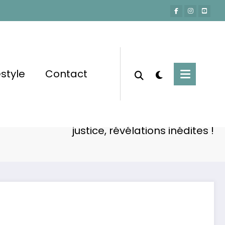
estyle
Contact
Accueil
Actu-People
uses : Amandine Pellissard seule face à la
justice, révélations inédites !