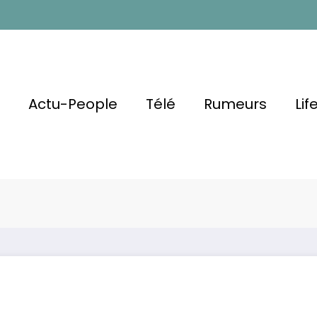
l
Actu-People
Télé
Rumeurs
Lif
Amandine
 Justice,
Familles nombre